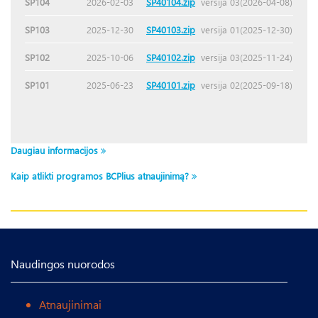
SP104
2026-02-03
SP40104.zip
versija 03(2026-04-08)
SP103
2025-12-30
SP40103.zip
versija 01(2025-12-30)
SP102
2025-10-06
SP40102.zip
versija 03(2025-11-24)
SP101
2025-06-23
SP40101.zip
versija 02(2025-09-18)
Daugiau informacijos
Kaip atlikti programos BCPlius atnaujinimą?
Naudingos nuorodos
Atnaujinimai