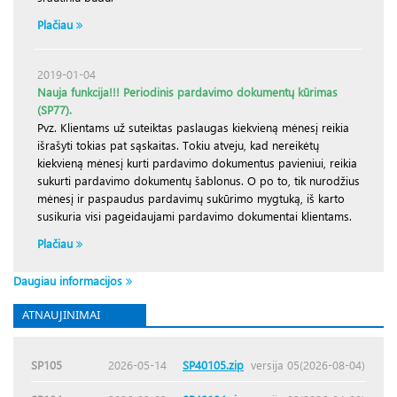
Plačiau
2019-01-04
Nauja funkcija!!! Periodinis pardavimo dokumentų kūrimas
(SP77).
Pvz. Klientams už suteiktas paslaugas kiekvieną mėnesį reikia
išrašyti tokias pat sąskaitas. Tokiu atveju, kad nereikėtų
kiekvieną mėnesį kurti pardavimo dokumentus pavieniui, reikia
sukurti pardavimo dokumentų šablonus. O po to, tik nurodžius
mėnesį ir paspaudus pardavimų sukūrimo mygtuką, iš karto
susikuria visi pageidaujami pardavimo dokumentai klientams.
Plačiau
Daugiau informacijos
ATNAUJINIMAI
SP105
2026-05-14
SP40105.zip
versija 05(2026-08-04)