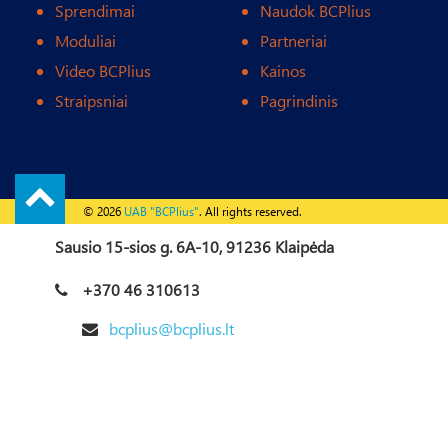
Sprendimai
Naudok BCPlius
Moduliai
Partneriai
Video BCPlius
Kainos
Straipsniai
Pagrindinis
© 2026
UAB "BCPlius"
. All rights reserved.
Sausio 15-sios g. 6A-10, 91236 Klaipėda
+370 46 310613
bcplius@bcplius.lt