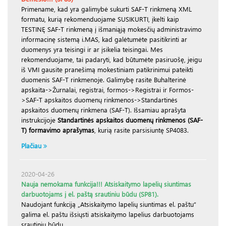
Primename, kad yra galimybė sukurti SAF-T rinkmeną XML
formatu, kurią rekomenduojame SUSIKURTI, įkelti kaip
TESTINĘ SAF-T rinkmeną į išmaniąją mokesčių administravimo
informacinę sistemą i.MAS, kad galėtumėte pasitikrinti ar
duomenys yra teisingi ir ar įsikelia teisingai. Mes
rekomenduojame, tai padaryti, kad būtumėte pasiruošę, jeigu
iš VMI gausite pranešimą mokestiniam patikrinimui pateikti
duomenis SAF-T rinkmenoje. Galimybę rasite Buhalterinė
apskaita->Žurnalai, registrai, formos->Registrai ir Formos-
>SAF-T apskaitos duomenų rinkmenos->Standartinės
apskaitos duomenų rinkmena (SAF-T). Išsamiau aprašyta
instrukcijoje
Standartinės apskaitos duomenų rinkmenos (SAF-
T) formavimo aprašymas
, kurią rasite parsisiuntę SP4083.
Plačiau
2020-04-26
Nauja nemokama funkcija!!! Atsiskaitymo lapelių siuntimas
darbuotojams į el. paštą srautiniu būdu (SP81).
Naudojant funkciją „Atsiskaitymo lapelių siuntimas el. paštu“
galima el. paštu išsiųsti atsiskaitymo lapelius darbuotojams
srautiniu būdu.