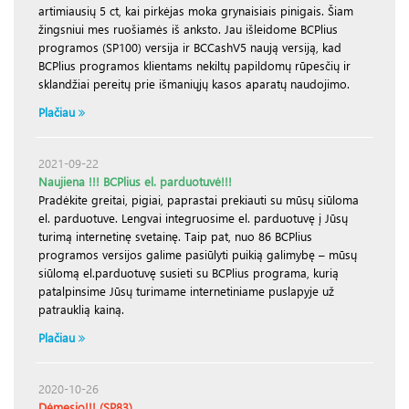
artimiausių 5 ct, kai pirkėjas moka grynaisiais pinigais. Šiam
žingsniui mes ruošiamės iš anksto. Jau išleidome BCPlius
programos (SP100) versija ir BCCashV5 naują versiją, kad
BCPlius programos klientams nekiltų papildomų rūpesčių ir
sklandžiai pereitų prie išmaniųjų kasos aparatų naudojimo.
Plačiau
2021-09-22
Naujiena !!! BCPlius el. parduotuvė!!!
Pradėkite greitai, pigiai, paprastai prekiauti su mūsų siūloma
el. parduotuve. Lengvai integruosime el. parduotuvę į Jūsų
turimą internetinę svetainę. Taip pat, nuo 86 BCPlius
programos versijos galime pasiūlyti puikią galimybę – mūsų
siūlomą el.parduotuvę susieti su BCPlius programa, kurią
patalpinsime Jūsų turimame internetiniame puslapyje už
patrauklią kainą.
Plačiau
2020-10-26
Dėmesio!!! (SP83)