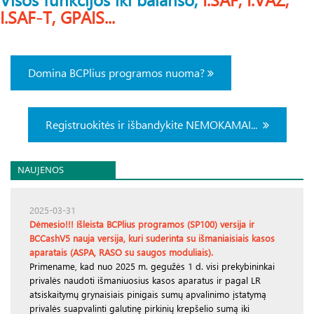
I.SAF-T, GPAIS...
Domina BCPlius programos nuoma?
Registruokitės ir išbandykite NEMOKAMAI...
NAUJENOS
2025-03-31
Dėmesio!!! Išleista BCPlius programos (SP100) versija ir
BCCashV5 nauja versija, kuri suderinta su išmaniaisiais kasos
aparatais (ASPA, RASO su saugos moduliais).
Primename, kad nuo 2025 m. gegužės 1 d. visi prekybininkai
privalės naudoti išmaniuosius kasos aparatus ir pagal LR
atsiskaitymų grynaisiais pinigais sumų apvalinimo įstatymą
privalės suapvalinti galutinę pirkinių krepšelio sumą iki